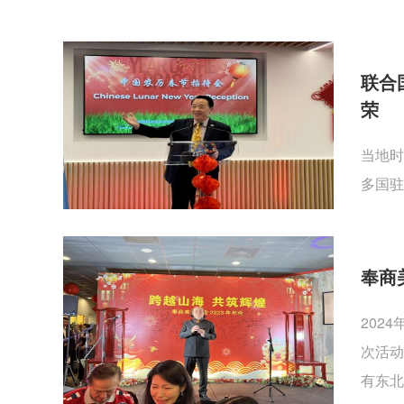
联合
荣
当地时
多国驻
奉商
202
次活动
有东北