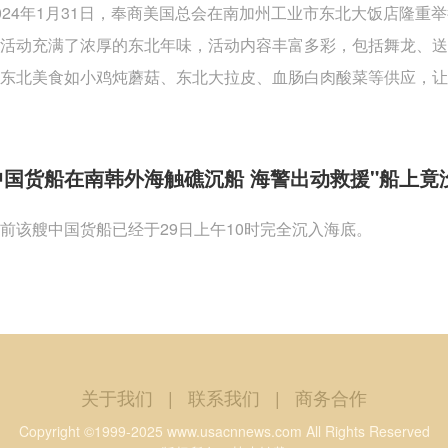
024年1月31日，奉商美国总会在南加州工业市东北大饭店隆
活动充满了浓厚的东北年味，活动内容丰富多彩，包括舞龙、
东北美食如小鸡炖蘑菇、东北大拉皮、血肠白肉酸菜等供应，让
中国货船在南韩外海触礁沉船 海警出动救援"船上竟
前该艘中国货船已经于29日上午10时完全沉入海底。
关于我们
|
联系我们
|
商务合作
Copyright ©1999-2025 www.usacnnews.com All Rights Reserved