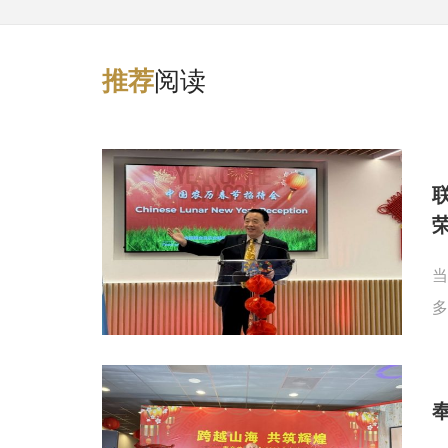
阅读
推
荐
当
多