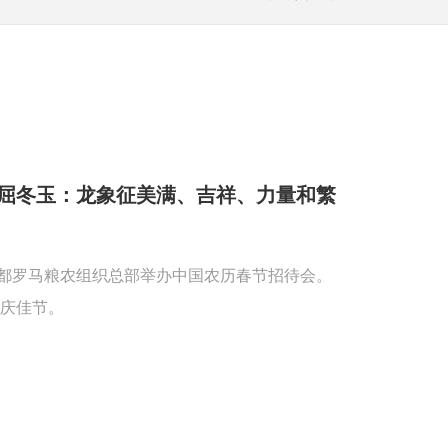
屈冬玉：龙象征美满、吉祥、力量和繁
首都罗马粮农组织总部举办中国农历春节招待会。
庆佳节。