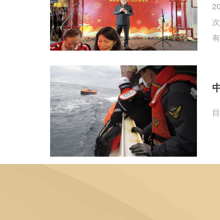
2
次
有
目