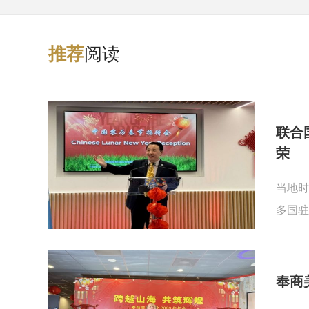
阅读
推
荐
联合
荣
当地时
多国驻
奉商