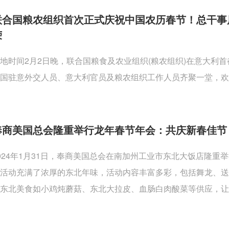
联合国粮农组织首次正式庆祝中国农历春节！总干事
荣
地时间2月2日晚，联合国粮食及农业组织(粮农组织)在意大利
国驻意外交人员、意大利官员及粮农组织工作人员齐聚一堂，欢
奉商美国总会隆重举行龙年春节年会：共庆新春佳节
024年1月31日，奉商美国总会在南加州工业市东北大饭店隆
活动充满了浓厚的东北年味，活动内容丰富多彩，包括舞龙、
东北美食如小鸡炖蘑菇、东北大拉皮、血肠白肉酸菜等供应，让