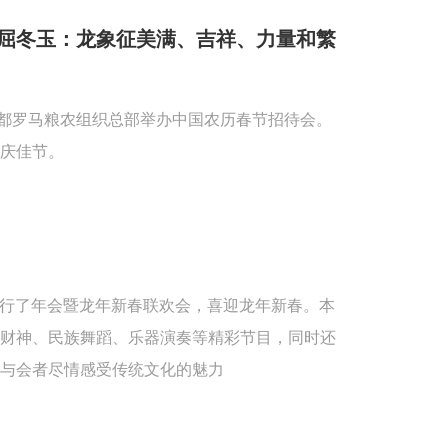
屈冬玉：龙象征美满、吉祥、力量和繁
首都罗马粮农组织总部举办中国农历春节招待会。
庆佳节。
重举行了年会暨龙年新春联欢会，喜迎龙年新春。本
送财神、民族舞蹈、乐器演奏等精彩节目，同时还
与会者尽情感受传统文化的魅力