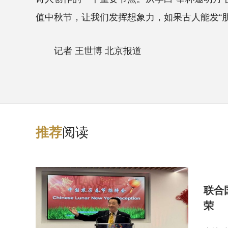
值中秋节，让我们发挥想象力，如果古人能发“朋
记者 王世博 北京报道
阅读
推
荐
联合
荣