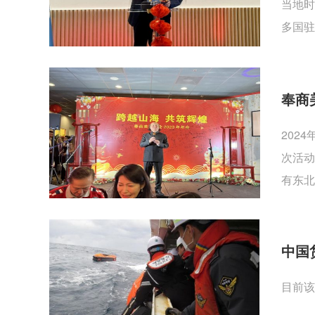
当地时
多国驻
奉商
202
次活动
有东北
中国
目前该