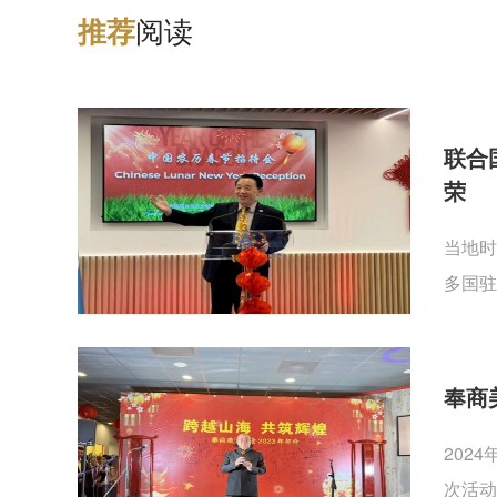
阅读
推
荐
联合
荣
当地时
多国驻
奉商
202
次活动