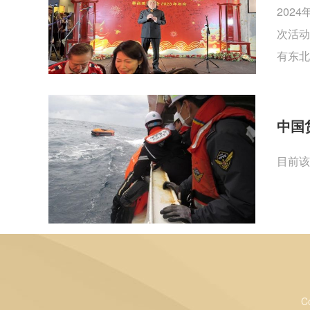
202
次活动
有东北
中国
目前该
C