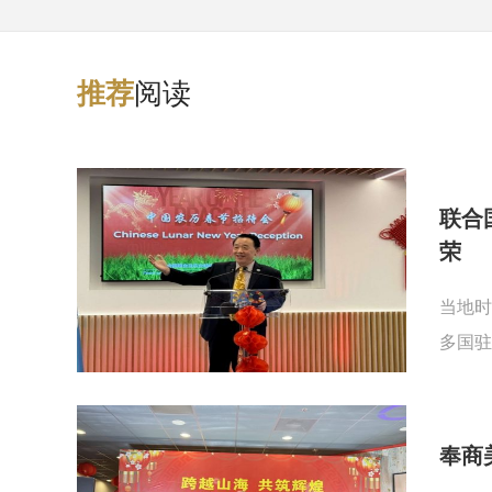
阅读
推
荐
联合
荣
当地时
多国驻
奉商