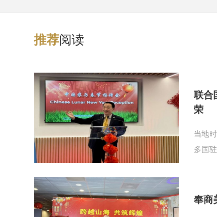
阅读
推
荐
联合
荣
当地时
多国驻
奉商