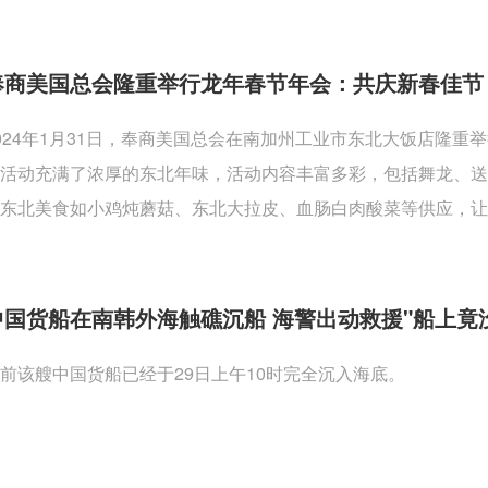
奉商美国总会隆重举行龙年春节年会：共庆新春佳节
024年1月31日，奉商美国总会在南加州工业市东北大饭店隆
活动充满了浓厚的东北年味，活动内容丰富多彩，包括舞龙、
东北美食如小鸡炖蘑菇、东北大拉皮、血肠白肉酸菜等供应，让
中国货船在南韩外海触礁沉船 海警出动救援"船上竟
前该艘中国货船已经于29日上午10时完全沉入海底。