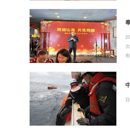
2
次
有
目