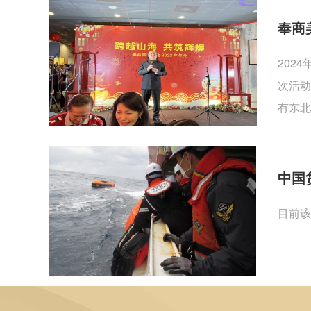
奉商
202
次活动
有东北
中国
目前该