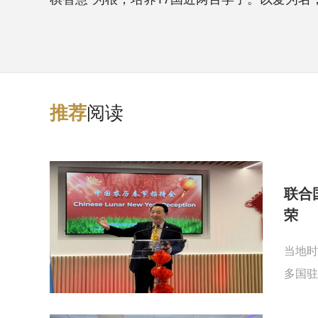
阅读
推
荐
联合
荣
当地时
多国驻