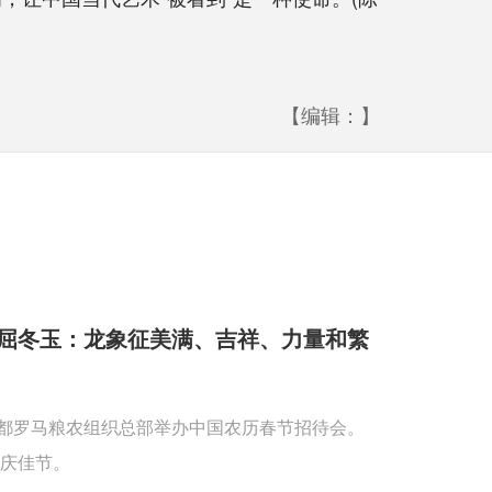
【编辑：】
屈冬玉：龙象征美满、吉祥、力量和繁
首都罗马粮农组织总部举办中国农历春节招待会。
庆佳节。