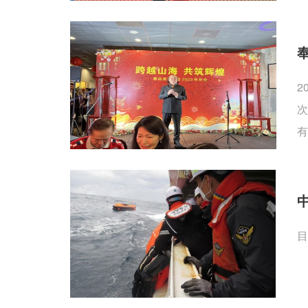
2
次
有
目