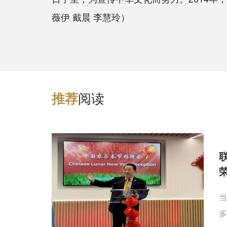
薇伊 戴晨 李慧玲）
阅读
推
荐
当
多