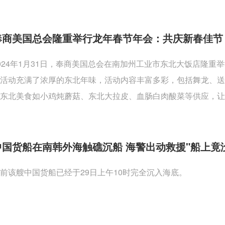
奉商美国总会隆重举行龙年春节年会：共庆新春佳节
024年1月31日，奉商美国总会在南加州工业市东北大饭店隆
活动充满了浓厚的东北年味，活动内容丰富多彩，包括舞龙、
东北美食如小鸡炖蘑菇、东北大拉皮、血肠白肉酸菜等供应，让
中国货船在南韩外海触礁沉船 海警出动救援"船上竟
前该艘中国货船已经于29日上午10时完全沉入海底。