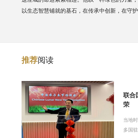
以生态智慧铺就的基石，在传承中创新，在守护
阅读
推
荐
联合
荣
当地时
多国驻