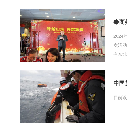
奉商
202
次活动
有东北
中国
目前该