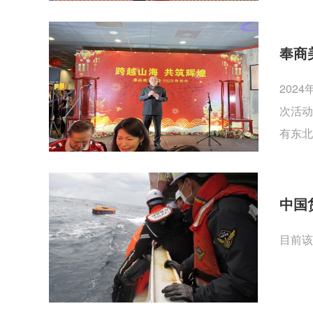
奉商
202
次活动
有东北
中国
目前该