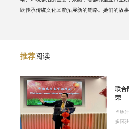
既传承传统文化又能拓展新的销路。她们的故事
阅读
推
荐
联合
荣
当地时
多国驻