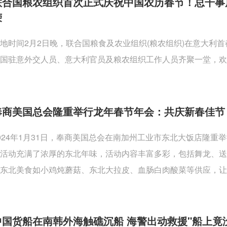
联合国粮农组织首次正式庆祝中国农历春节！总干事
荣
地时间2月2日晚，联合国粮食及农业组织(粮农组织)在意大利
国驻意外交人员、意大利官员及粮农组织工作人员齐聚一堂，欢
奉商美国总会隆重举行龙年春节年会：共庆新春佳节
024年1月31日，奉商美国总会在南加州工业市东北大饭店隆
活动充满了浓厚的东北年味，活动内容丰富多彩，包括舞龙、
东北美食如小鸡炖蘑菇、东北大拉皮、血肠白肉酸菜等供应，让
中国货船在南韩外海触礁沉船 海警出动救援"船上竟