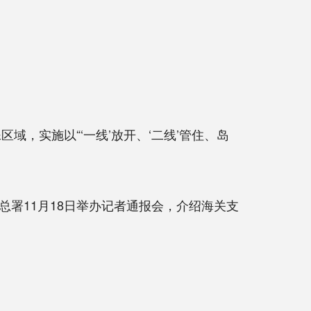
，实施以“‘一线’放开、‘二线’管住、岛
署11月18日举办记者通报会，介绍海关支