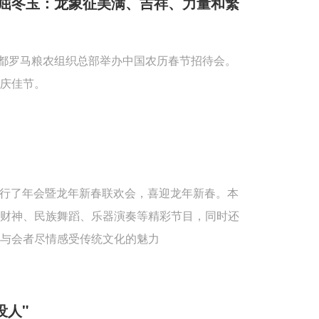
屈冬玉：龙象征美满、吉祥、力量和繁
首都罗马粮农组织总部举办中国农历春节招待会。
庆佳节。
重举行了年会暨龙年新春联欢会，喜迎龙年新春。本
送财神、民族舞蹈、乐器演奏等精彩节目，同时还
与会者尽情感受传统文化的魅力
没人"