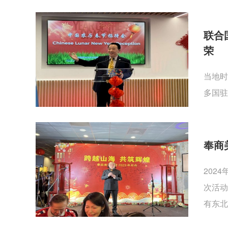
联合
荣
当地时
多国驻
奉商
202
次活动
有东北