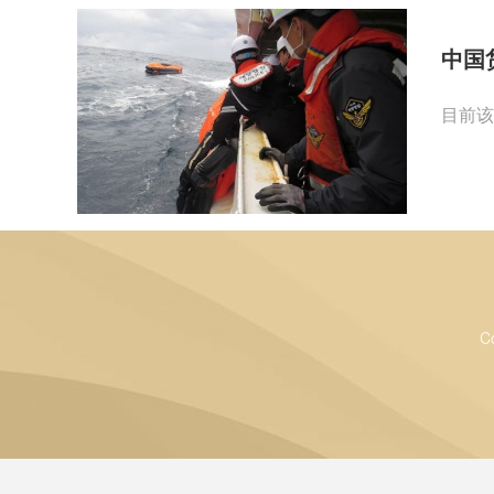
中国
目前该
C