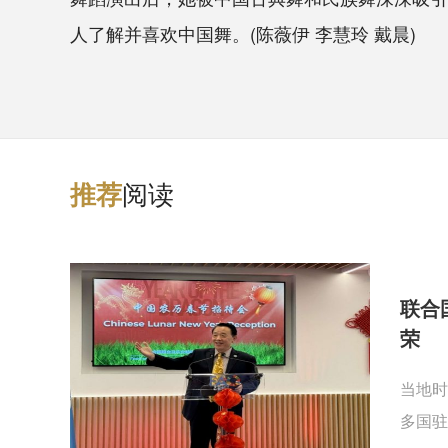
人了解并喜欢中国舞。(陈薇伊 李慧玲 戴晨)
阅读
推
荐
联合
荣
当地时
多国驻