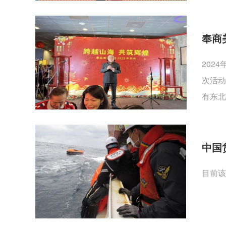
奉商
202
次活动
有东北
中国
目前该