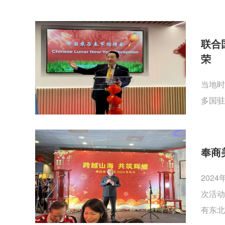
联合
荣
当地时
多国驻
奉商
202
次活动
有东北