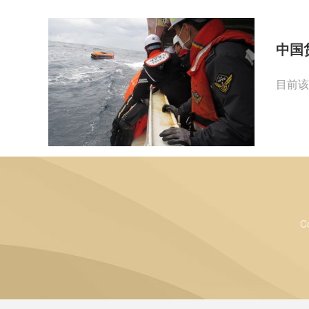
中国
目前该
C