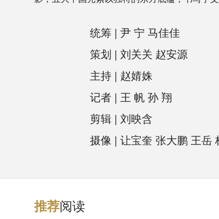
统筹 | 尹 宁 马佳佳
策划 | 刘关关 赵安源
主持 | 赵婧姝
记者 | 王 帆 孙 翔
剪辑 | 刘映含
摄像 | 让宝奎 张大鹏 王岳
阅读
推
荐