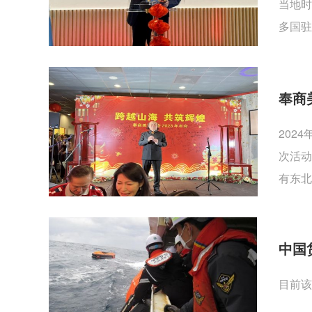
当地时
多国驻
奉商
202
次活动
有东北
中国
目前该