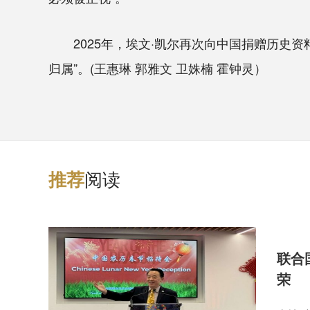
2025年，埃文·凯尔再次向中国捐赠历史资
归属”。(王惠琳 郭雅文 卫姝楠 霍钟灵）
阅读
推
荐
联合
荣