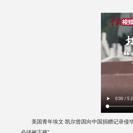
美国青年埃文·凯尔曾因向中国捐赠记录侵华
必须被正视”。