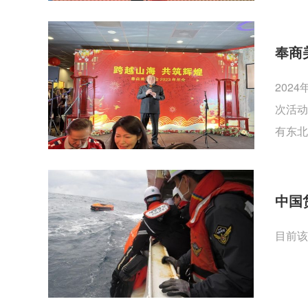
奉商
202
次活动
有东北
中国
目前该