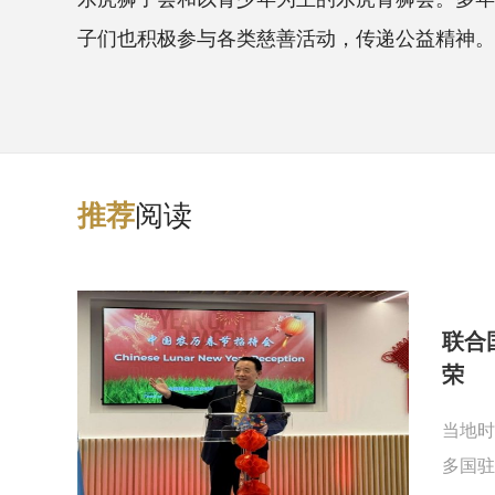
子们也积极参与各类慈善活动，传递公益精神。徐
阅读
推
荐
联合
荣
当地时
多国驻