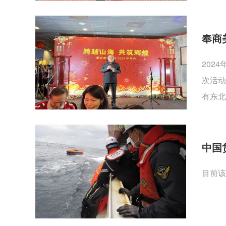
奉商
202
次活动
有东北
中国
目前该