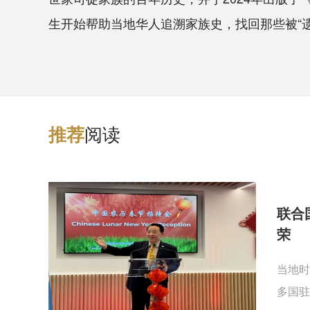
生开始帮助当地华人追溯家族史，找回那些被“遗
阅读
推
荐
联合
荣
当地时
多国驻