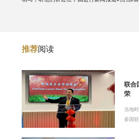
阅读
推
荐
联合
荣
当地时
多国驻