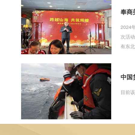
奉商
202
次活动
有东北
中国
目前该