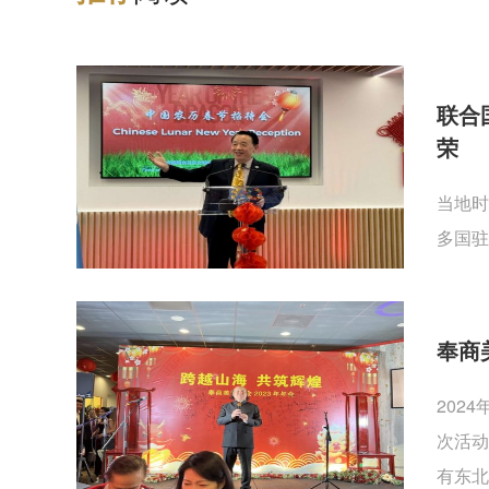
联合
荣
当地时
多国驻
奉商
202
次活动
有东北