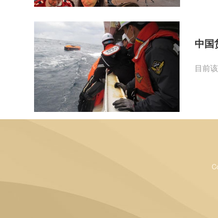
中国
目前该
C