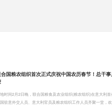
联合国粮农组织首次正式庆祝中国农历春节！总干事
荣
地时间2月2日晚，联合国粮食及农业组织(粮农组织)在意大利
国驻意外交人员、意大利官员及粮农组织工作人员齐聚一堂，欢