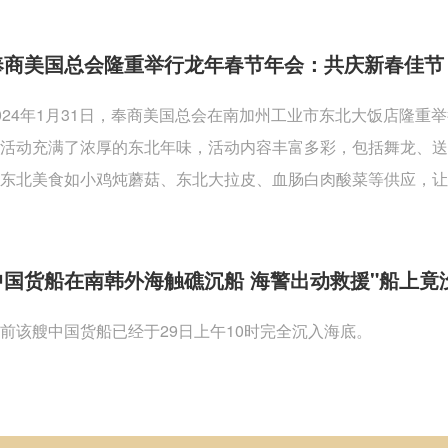
奉商美国总会隆重举行龙年春节年会：共庆新春佳节
024年1月31日，奉商美国总会在南加州工业市东北大饭店隆
活动充满了浓厚的东北年味，活动内容丰富多彩，包括舞龙、
东北美食如小鸡炖蘑菇、东北大拉皮、血肠白肉酸菜等供应，让
中国货船在南韩外海触礁沉船 海警出动救援"船上竟
前该艘中国货船已经于29日上午10时完全沉入海底。