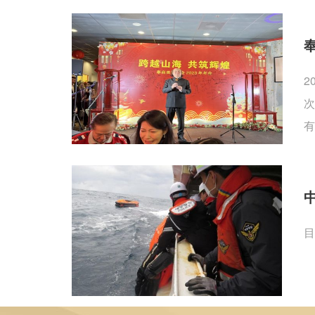
2
次
有
目