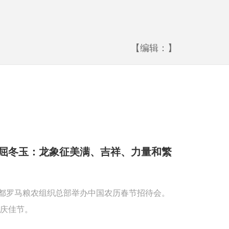
【编辑：】
屈冬玉：龙象征美满、吉祥、力量和繁
首都罗马粮农组织总部举办中国农历春节招待会。
庆佳节。