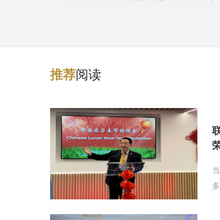
阅读
推
荐
当
多