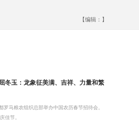
【编辑：】
屈冬玉：龙象征美满、吉祥、力量和繁
首都罗马粮农组织总部举办中国农历春节招待会。
庆佳节。