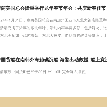
奉商美国总会隆重举行龙年春节年会：共庆新春佳节
024年1月31日，奉商美国总会在南加州工业市东北大饭店隆
活动充满了浓厚的东北年味，活动内容丰富多彩，包括舞龙、
东北美食如小鸡炖蘑菇、东北大拉皮、血肠白肉酸菜等供应，让
中国货船在南韩外海触礁沉船 海警出动救援"船上竟
前该艘中国货船已经于29日上午10时完全沉入海底。