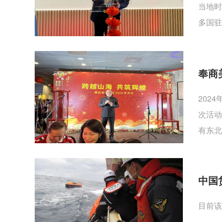
当地时
多国驻
奉商
202
次活动
有东北
中国
目前该