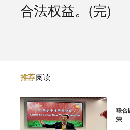
合法权益。(完)
阅读
推
荐
联合
荣