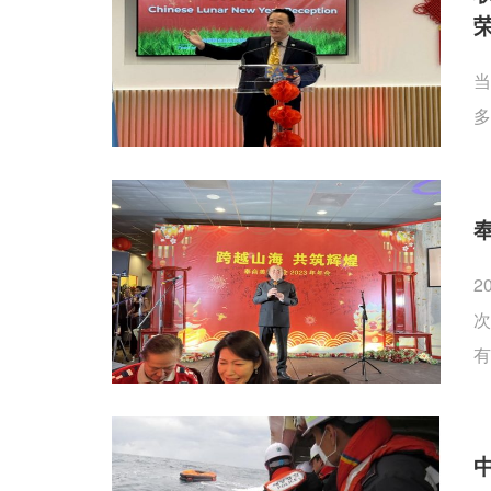
当
多
2
次
有