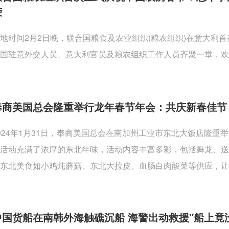
荣
地时间2月2日晚，联合国粮食及农业组织(粮农组织)在意大利
国驻意外交人员、意大利官员及粮农组织工作人员齐聚一堂，欢
奉商美国总会隆重举行龙年春节年会：共庆新春佳节
024年1月31日，奉商美国总会在南加州工业市东北大饭店隆
活动充满了浓厚的东北年味，活动内容丰富多彩，包括舞龙、
东北美食如小鸡炖蘑菇、东北大拉皮、血肠白肉酸菜等供应，让
中国货船在南韩外海触礁沉船 海警出动救援"船上竟