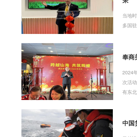
当地时
多国驻
奉商
202
次活动
有东北
中国