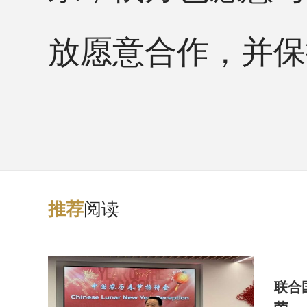
放愿意合作，并保
阅读
推
荐
联合
荣