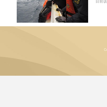
目前该
C