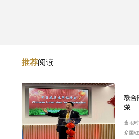
阅读
推
荐
联合
荣
当地时
多国驻