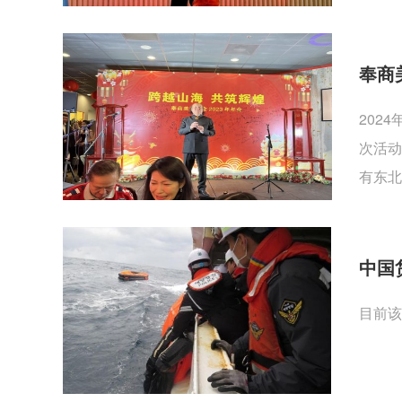
奉商
202
次活动
有东北
中国
目前该