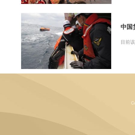
中国
目前该
C