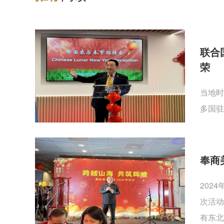
联合
荣
当地时
多国驻
奉商
202
次活动
有东北