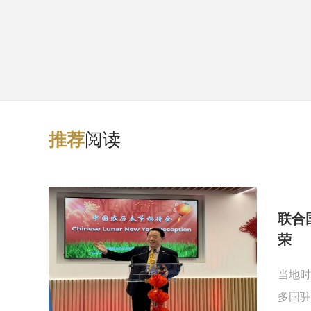
阅读
推
荐
联合
荣
当地时
多国驻