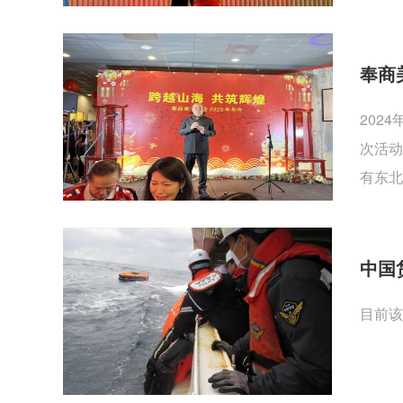
奉商
202
次活动
有东北
中国
目前该