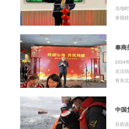
当地时
多国驻
奉商
202
次活动
有东北
中国
目前该