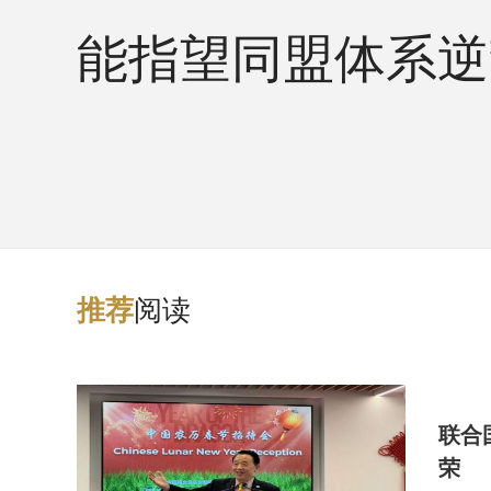
能指望同盟体系逆
阅读
推
荐
联合
荣