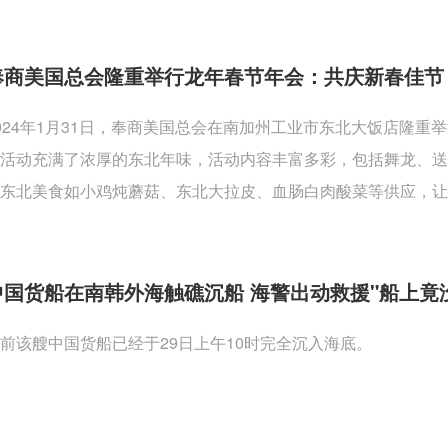
奉商美国总会隆重举行龙年春节年会：共庆新春佳节
024年1月31日，奉商美国总会在南加州工业市东北大饭店隆
活动充满了浓厚的东北年味，活动内容丰富多彩，包括舞龙、
东北美食如小鸡炖蘑菇、东北大拉皮、血肠白肉酸菜等供应，让
中国货船在南韩外海触礁沉船 海警出动救援"船上竟
前该艘中国货船已经于29日上午10时完全沉入海底。