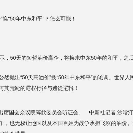
”换“50年中东和平”？怎么可能！
，50天的短暂油价高企，将换来中东50年的和平，之
抛出“50天高油价”换“50年中东和平”的论调。世界
何其荒诞的霸权行径与赌徒逻辑！
特出席国会众议院筹款委员会听证会。 中新社记者 沙晗汀
，也无权让他国以及本国百姓为战争承担飞涨的油价。