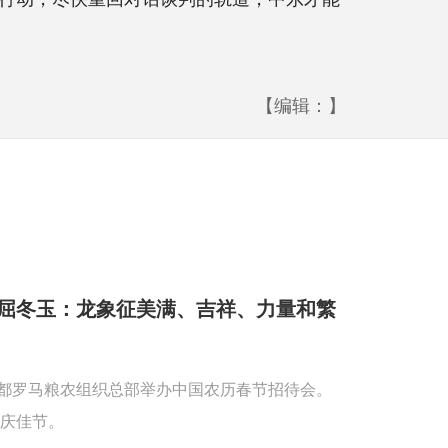
【编辑：】
屈冬玉：龙象征美满、吉祥、力量和繁
首都罗马粮农组织总部举办中国农历春节招待会。
庆佳节。