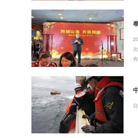
2
次
有
目