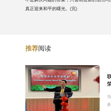
真正迎来和平的曙光。(完)
阅读
推
荐
当
多