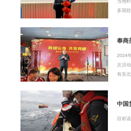
当地时
多国驻
奉商
202
次活动
有东北
中国
目前该