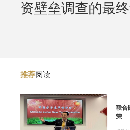
资壁垒调查的最终结
阅读
推
荐
联合
荣