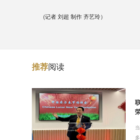
(记者 刘超 制作 齐艺玲）
阅读
推
荐
当
多