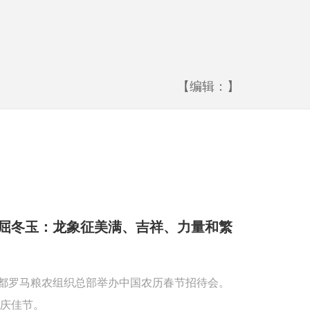
【编辑：】
屈冬玉：龙象征美满、吉祥、力量和繁
首都罗马粮农组织总部举办中国农历春节招待会。
庆佳节。