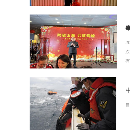
2
次
有
目