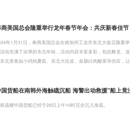
奉商美国总会隆重举行龙年春节年会：共庆新春佳节
024年1月31日，奉商美国总会在南加州工业市东北大饭店隆
活动充满了浓厚的东北年味，活动内容丰富多彩，包括舞龙、
东北美食如小鸡炖蘑菇、东北大拉皮、血肠白肉酸菜等供应，让
中国货船在南韩外海触礁沉船 海警出动救援"船上竟
前该艘中国货船已经于29日上午10时完全沉入海底。