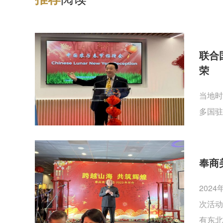
联合
荣
当地时
多国驻
奉商
202
次活动
有东北