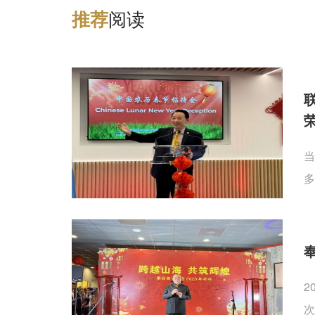
阅读
推
荐
当
多
2
次