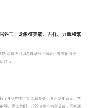
屈冬玉：龙象征美满、吉祥、力量和繁
首都罗马粮农组织总部举办中国农历春节招待会。
庆佳节。
重举行了年会暨龙年新春联欢会，喜迎龙年新春。本
送财神、民族舞蹈、乐器演奏等精彩节目，同时还