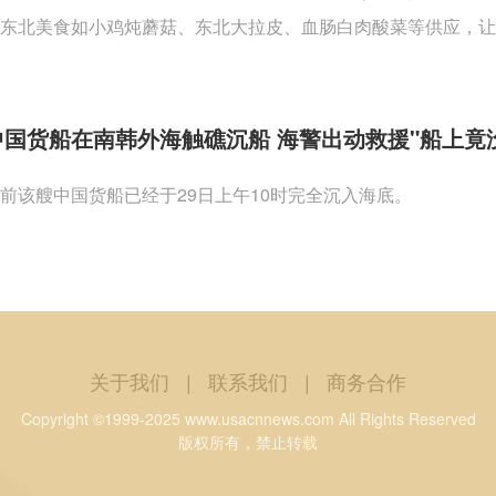
东北美食如小鸡炖蘑菇、东北大拉皮、血肠白肉酸菜等供应，让
中国货船在南韩外海触礁沉船 海警出动救援"船上竟
前该艘中国货船已经于29日上午10时完全沉入海底。
关于我们
|
联系我们
|
商务合作
Copyright ©1999-2025 www.usacnnews.com All Rights Reserved
版权所有，禁止转载