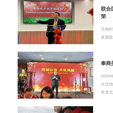
联合
荣
当地时
多国驻
奉商
202
次活动
有东北