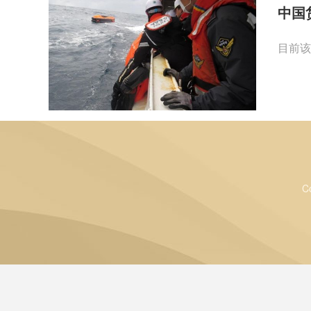
中国
目前该
C