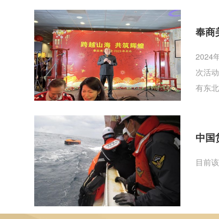
奉商
202
次活动
有东北
中国
目前该