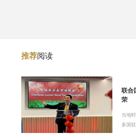
阅读
推
荐
联合
荣
当地时
多国驻