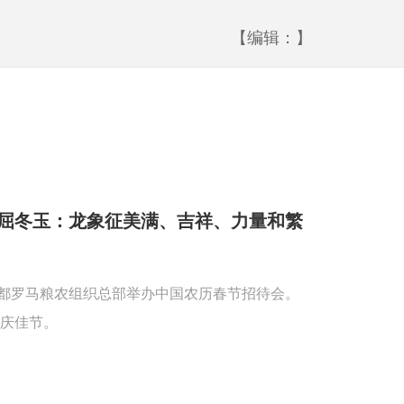
【编辑：】
屈冬玉：龙象征美满、吉祥、力量和繁
首都罗马粮农组织总部举办中国农历春节招待会。
庆佳节。