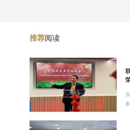
阅读
推
荐
当
多