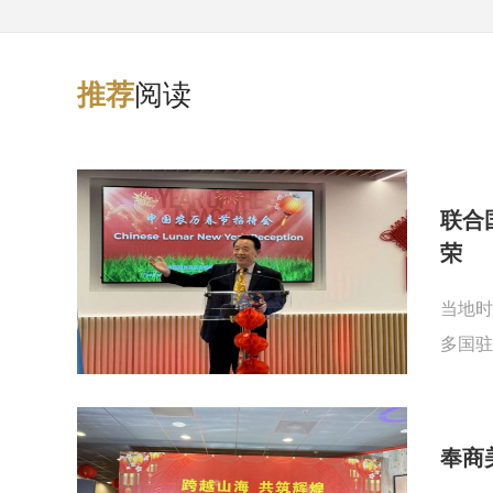
阅读
推
荐
联合
荣
当地时
多国驻
奉商