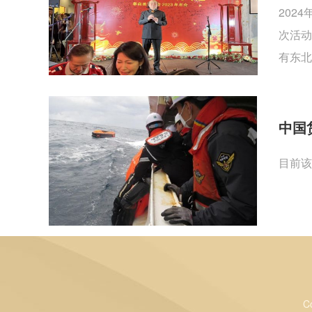
202
次活动
有东北
中国
目前该
C