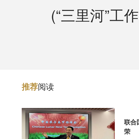
(“三里河”工作
阅读
推
荐
联合
荣