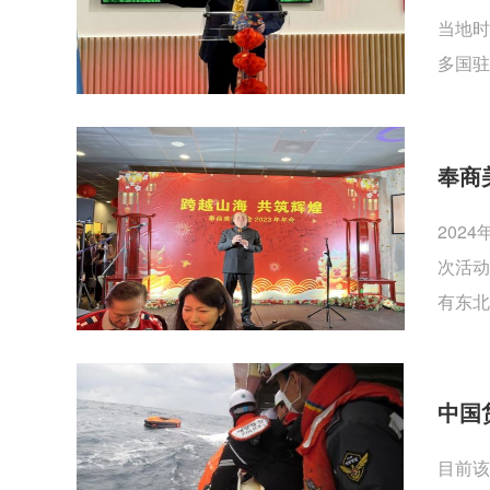
当地时
多国驻
奉商
202
次活动
有东北
中国
目前该