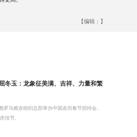
【编辑：】
屈冬玉：龙象征美满、吉祥、力量和繁
首都罗马粮农组织总部举办中国农历春节招待会。
庆佳节。