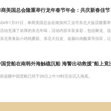
奉商美国总会隆重举行龙年春节年会：共庆新春佳节
024年1月31日，奉商美国总会在南加州工业市东北大饭店隆
活动充满了浓厚的东北年味，活动内容丰富多彩，包括舞龙、
东北美食如小鸡炖蘑菇、东北大拉皮、血肠白肉酸菜等供应，让
中国货船在南韩外海触礁沉船 海警出动救援"船上竟
前该艘中国货船已经于29日上午10时完全沉入海底。