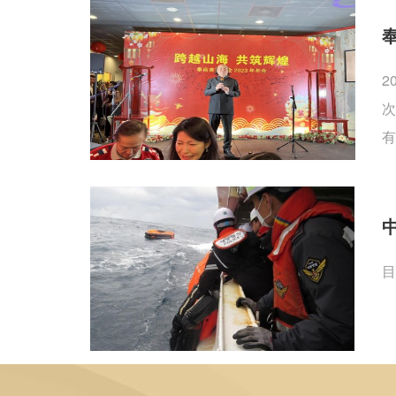
2
次
有
目