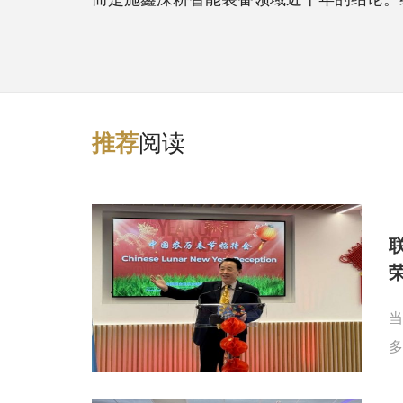
阅读
推
荐
当
多