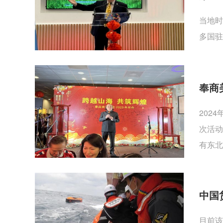
当地时
多国驻
奉商
202
次活动
有东北
中国
目前该