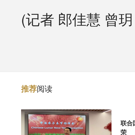
(记者 郎佳慧 曾
阅读
推
荐
联合
荣