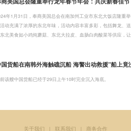
奉商美国总会隆重举行龙年春节年会：共庆新春佳节
024年1月31日，奉商美国总会在南加州工业市东北大饭店隆
活动充满了浓厚的东北年味，活动内容丰富多彩，包括舞龙、
东北美食如小鸡炖蘑菇、东北大拉皮、血肠白肉酸菜等供应，让
中国货船在南韩外海触礁沉船 海警出动救援"船上竟
前该艘中国货船已经于29日上午10时完全沉入海底。
关于我们
|
联系我们
|
商务合作