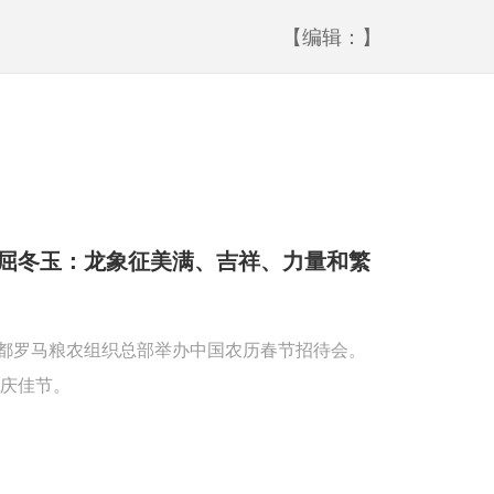
【编辑：】
屈冬玉：龙象征美满、吉祥、力量和繁
首都罗马粮农组织总部举办中国农历春节招待会。
庆佳节。