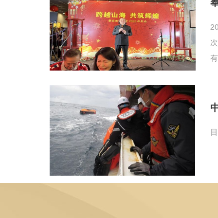
2
次
有
目