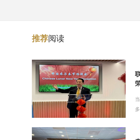
阅读
推
荐
当
多