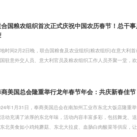
联合国粮农组织首次正式庆祝中国农历春节！总干事
荣
地时间2月2日晚，联合国粮食及农业组织(粮农组织)在意大利
国驻意外交人员、意大利官员及粮农组织工作人员齐聚一堂，欢
奉商美国总会隆重举行龙年春节年会：共庆新春佳节
024年1月31日，奉商美国总会在南加州工业市东北大饭店隆
活动充满了浓厚的东北年味，活动内容丰富多彩，包括舞龙、
东北美食如小鸡炖蘑菇、东北大拉皮、血肠白肉酸菜等供应，让