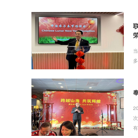
当
多
2
次
有