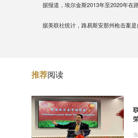
据报道，埃尔金斯2013年至2020年在
据美联社统计，路易斯安那州枪击案是自2
阅读
推
荐
当