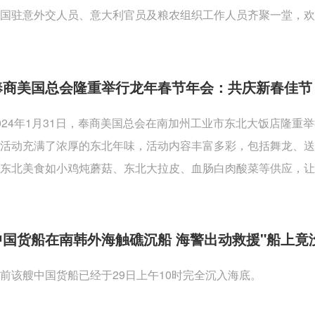
国驻意外交人员、意大利官员及粮农组织工作人员齐聚一堂，欢
奉商美国总会隆重举行龙年春节年会：共庆新春佳节
024年1月31日，奉商美国总会在南加州工业市东北大饭店隆
活动充满了浓厚的东北年味，活动内容丰富多彩，包括舞龙、
东北美食如小鸡炖蘑菇、东北大拉皮、血肠白肉酸菜等供应，让
中国货船在南韩外海触礁沉船 海警出动救援"船上竟
前该艘中国货船已经于29日上午10时完全沉入海底。