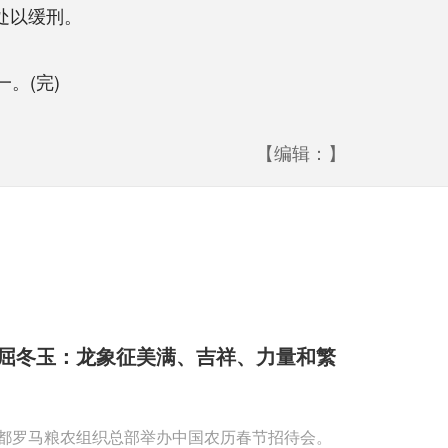
处以缓刑。
。(完)
【编辑：】
屈冬玉：龙象征美满、吉祥、力量和繁
首都罗马粮农组织总部举办中国农历春节招待会。