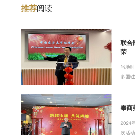
阅读
推
荐
联合
荣
当地时
多国驻
奉商
202
次活动