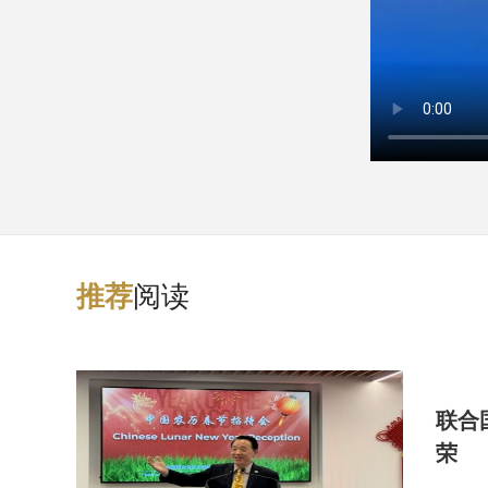
阅读
推
荐
联合
荣