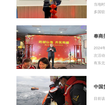
当地时
多国驻
奉商
202
次活动
有东北
中国
目前该