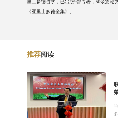
里士多德哲学，已出版9部专著，50余篇论
《亚里士多德全集》。
阅读
推
荐
当
多