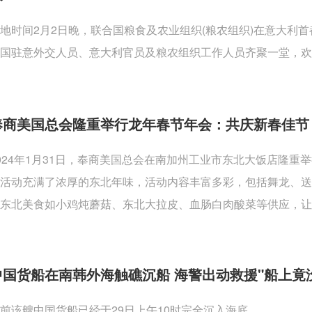
地时间2月2日晚，联合国粮食及农业组织(粮农组织)在意大利
国驻意外交人员、意大利官员及粮农组织工作人员齐聚一堂，欢
奉商美国总会隆重举行龙年春节年会：共庆新春佳节
024年1月31日，奉商美国总会在南加州工业市东北大饭店隆
活动充满了浓厚的东北年味，活动内容丰富多彩，包括舞龙、
东北美食如小鸡炖蘑菇、东北大拉皮、血肠白肉酸菜等供应，让
中国货船在南韩外海触礁沉船 海警出动救援"船上竟
前该艘中国货船已经于29日上午10时完全沉入海底。