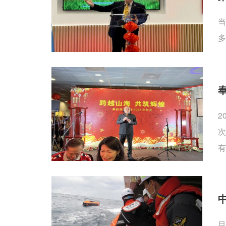
当
多
2
次
有
目